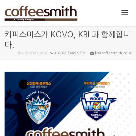
Toggl
커피스미스가 KOVO, KBL과 함께합니
다.
navig
feel free to call us
+82.02.3446.9383
fc@coffeesmith.co.kr